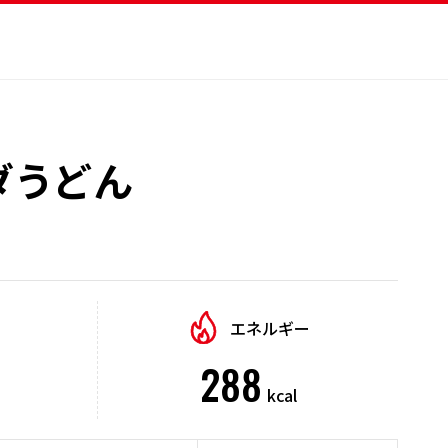
ダうどん
エネルギー
288
kcal