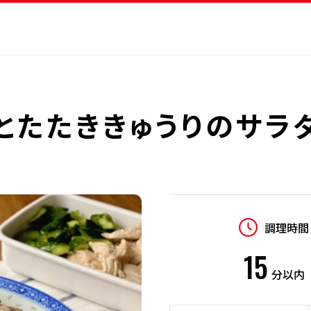
とたたききゅうりのサラ
調理時間
15
分以内