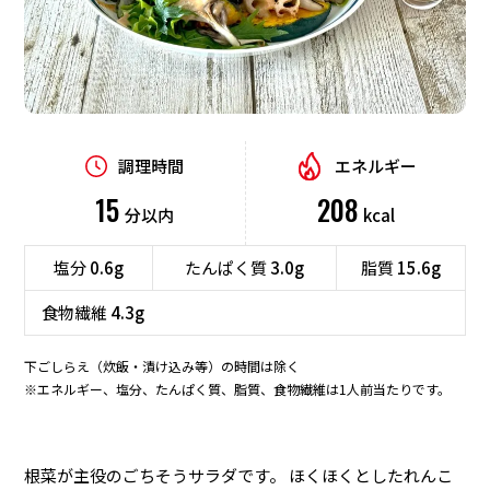
調理時間
エネルギー
15
208
分以内
kcal
塩分
0.6g
たんぱく質
3.0g
脂質
15.6g
食物繊維
4.3g
下ごしらえ（炊飯・漬け込み等）の時間は除く
※エネルギー、塩分、たんぱく質、脂質、食物繊維は1人前当たりです。
根菜が主役のごちそうサラダです。 ほくほくとしたれんこ