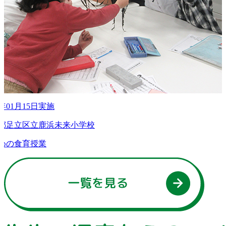
25年09月05日実施
京都昭島市立中神小学校
会科育てる漁業