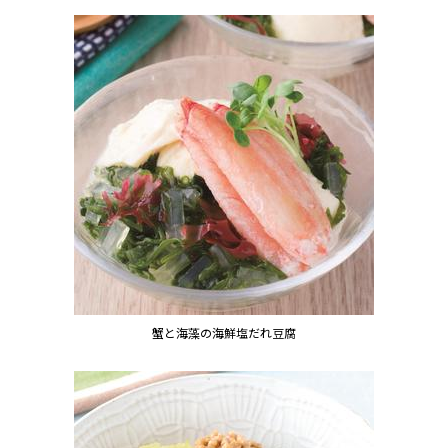
蟹と海藻の海鮮塩だれ豆腐