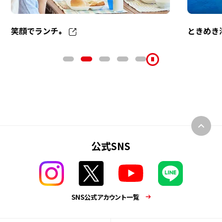
笑顔でランチ
ときめき
®
公式SNS
SNS公式アカウント一覧