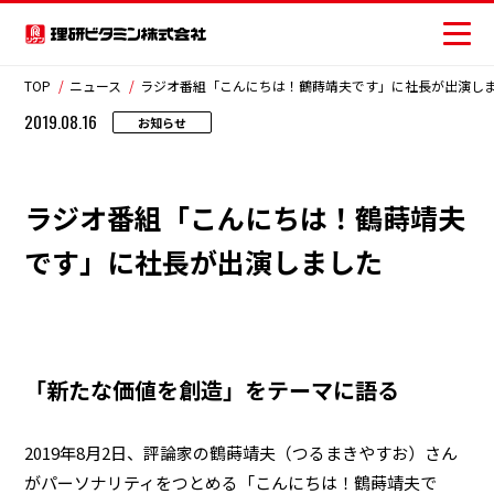
TOP
ニュース
ラジオ番組「こんにちは！鶴蒔靖夫です」に社長が出演し
2019.08.16
お知らせ
商品情報
ラジオ番組「こんにちは！鶴蒔靖夫
レシピ
です」に社長が出演しました
おいしさの提案
お客様相談センター
安全・安心への取り組み
「新たな価値を創造」をテーマに語る
ニュース
2019年8月2日、評論家の鶴蒔靖夫（つるまきやすお）さん
がパーソナリティをつとめる「こんにちは！鶴蒔靖夫で
お問い合わせ