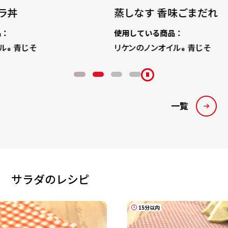
蒸しなす 香味ごまだれ
コーン
使用している商品：
使用して
リケンのノンオイル
青じそ
リケンの
®
一覧
サラダのレシピ
15分以内
15分以