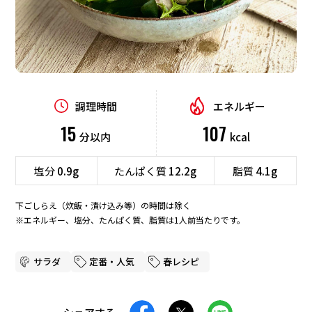
デザート
業務用商品
食材から探す
企業情報
調理時間
エネルギー
肉
魚介
野菜
卵
15
107
分以内
kcal
EN
豆腐
ごはん
パン
麺
塩分
0.9g
たんぱく質
12.2g
脂質
4.1g
海藻
下ごしらえ（炊飯・漬け込み等）の時間は除く
※エネルギー、塩分、たんぱく質、脂質は1人前当たりです。
テーマから探す
時短
定番・人気
サラダ
定番・人気
春レシピ
行事・イベント
ボリューム満点