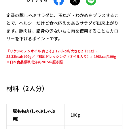
シェアする
おつまみ
減塩
ランチ・お弁当
食物繊維
定番の豚しゃぶサラダに、玉ねぎ・わかめをプラスするこ
とで、ヘルシーだけど食べ応えのあるサラダが出来上がり
レンジで簡単
高たんぱく
ます。豚肉は、脂身の少ないもも肉を使用することもカロ
夜食
春レシピ
夏レシピ
リーを下げるポイントです。
秋レシピ
冬レシピ
『リケンのノンオイル 青じそ』17.6kcal/大さじ2（33g）、
53.33kcal/100g／『和風ドレッシング（オイル入り）』198kcal/100g
※日本食品標準成分表2015年版参照
検 索
材料（
2人分
）
条件をクリア
豚もも肉（しゃぶしゃぶ
100g
用）