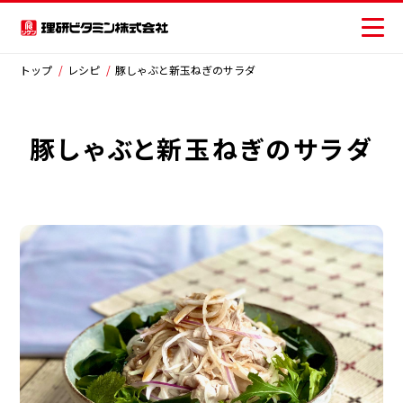
×
閉じる
トップ
レシピ
豚しゃぶと新玉ねぎのサラダ
豚しゃぶと新玉ねぎのサラダ
商品情報
商品から探す
レシピ
おいしさの提案
お客様相談センター
ジャンルから探す
安全・安心への取り組み
サラダ
主菜
副菜・その他
ニュース
ごはん類・丼物
ピザ・パン類
お問い合わせ
パスタ・麺類
スープ・汁物