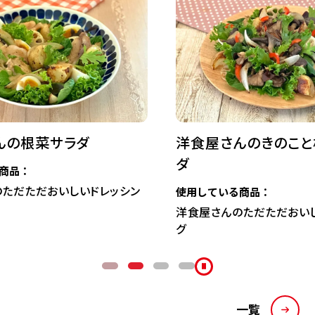
洋食屋さんのきのこと根菜のサラ
ヤムウ
ダ
使用して
リケンの
使用している商品：
洋食屋さんのただただおいしいドレッシン
グ
一覧