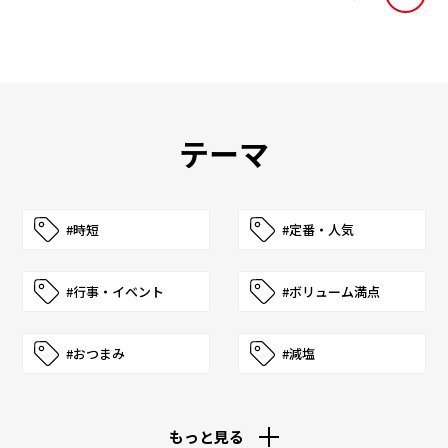
テーマ
#時短
#定番・人気
#行事・イベント
#ボリューム満点
#おつまみ
#減塩
もっと見る