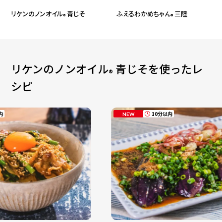
リケンのノンオイル
青じそ
ふえるわかめちゃん
三陸
®
®
リケンのノンオイル
青じそ
を使ったレ
®
シピ
10分以内
NEW
NEW