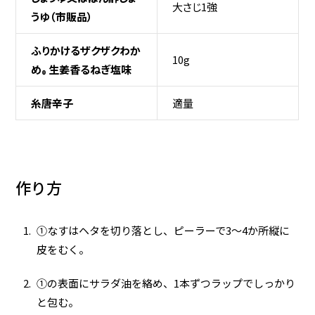
大さじ1強
うゆ（市販品）
ふりかけるザクザクわか
10g
め
生姜香るねぎ塩味
®
糸唐辛子
適量
作り方
①なすはヘタを切り落とし、ピーラーで3～4か所縦に
皮をむく。
①の表面にサラダ油を絡め、1本ずつラップでしっかり
と包む。