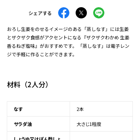
おつまみ
減塩
シェアする
ランチ・お弁当
食物繊維
レンジで簡単
高たんぱく
おろし生姜をのせるイメージのある「蒸しなす」には生姜
とザクザク食感がアクセントになる『ザクザクわかめ 生姜
夜食
春レシピ
夏レシピ
香るねぎ塩味』がおすすめです。 「蒸しなす」は電子レン
秋レシピ
冬レシピ
ジで手軽に作ることができます。
検 索
材料（
2人分
）
条件をクリア
なす
2本
サラダ油
大さじ1程度
しょうゆ又はぽん酢しょ