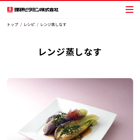
×
閉じる
トップ
レシピ
レンジ蒸しなす
レンジ蒸しなす
商品情報
商品から探す
レシピ
おいしさの提案
お客様相談センター
ジャンルから探す
安全・安心への取り組み
サラダ
主菜
副菜・その他
ニュース
ごはん類・丼物
ピザ・パン類
お問い合わせ
パスタ・麺類
スープ・汁物