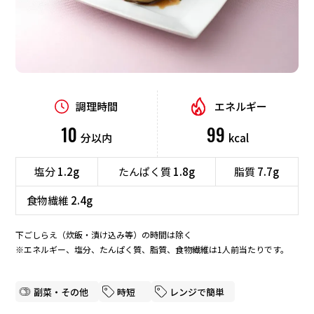
デザート
業務用商品
食材から探す
企業情報
調理時間
エネルギー
肉
魚介
野菜
卵
10
99
分以内
kcal
EN
豆腐
ごはん
パン
麺
塩分
1.2g
たんぱく質
1.8g
脂質
7.7g
海藻
食物繊維
2.4g
テーマから探す
下ごしらえ（炊飯・漬け込み等）の時間は除く
※エネルギー、塩分、たんぱく質、脂質、食物繊維は1人前当たりです。
時短
定番・人気
行事・イベント
ボリューム満点
副菜・その他
時短
レンジで簡単