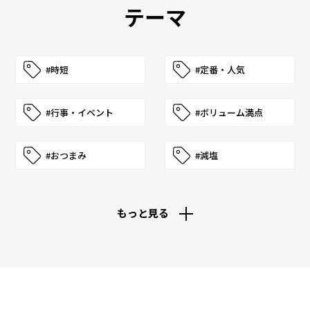
テーマ
#時短
#定番・人気
#行事・イベント
#ボリューム満点
#おつまみ
#減塩
もっと見る