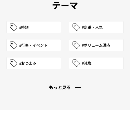
テーマ
#時短
#定番・人気
#行事・イベント
#ボリューム満点
#おつまみ
#減塩
もっと見る