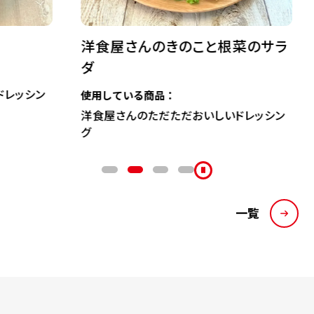
洋食屋さんのきのこと根菜のサラ
ヤムウン
ダ
使用してい
リケンのノ
使用している商品：
洋食屋さんのただただおいしいドレッシン
グ
一覧