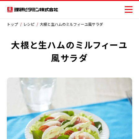
×
閉じる
トップ
レシピ
大根と生ハムのミルフィーユ風サラダ
大根と生ハムのミルフィーユ
商品情報
商品から探す
風サラダ
レシピ
おいしさの提案
お客様相談センター
ジャンルから探す
安全・安心への取り組み
サラダ
主菜
副菜・その他
ニュース
ごはん類・丼物
ピザ・パン類
お問い合わせ
パスタ・麺類
スープ・汁物