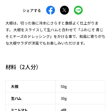
おつまみ
減塩
シェアする
ランチ・お弁当
食物繊維
レンジで簡単
高たんぱく
大根は、切った後に冷水にさらすと食感よく仕上がりま
す。 大根をスライスして生ハムと合わせて『ふわじそ 青じ
夜食
春レシピ
夏レシピ
そとチーズのドレッシング』をかける事で、和風に寄りがち
秋レシピ
冬レシピ
な大根サラダが洋風でもお楽しみいただけます。
検 索
材料（
2人分
）
条件をクリア
大根
50g
生ハム
30g
ミニトマト
4個