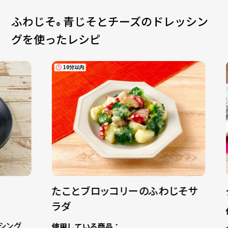
ふわじそ
青じそとチーズのドレッシン
®
グ
を使ったレシピ
10分以内
15分以内
たことブロッコリーのふわじそサ
クリスマ
ラダ
使用してい
ふわじそ
使用している商品：