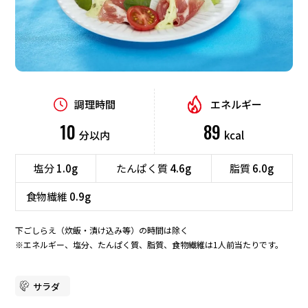
デザート
業務用商品
食材から探す
企業情報
調理時間
エネルギー
肉
魚介
野菜
卵
10
89
分以内
kcal
EN
豆腐
ごはん
パン
麺
塩分
1.0g
たんぱく質
4.6g
脂質
6.0g
海藻
食物繊維
0.9g
テーマから探す
下ごしらえ（炊飯・漬け込み等）の時間は除く
※エネルギー、塩分、たんぱく質、脂質、食物繊維は1人前当たりです。
時短
定番・人気
行事・イベント
ボリューム満点
サラダ