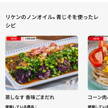
リケンのノンオイル
青じそ
を使ったレ
®
シピ
10分以内
NEW
NEW
蒸しなす 香味ごまだれ
コーン肉
使用している商品：
使用してい