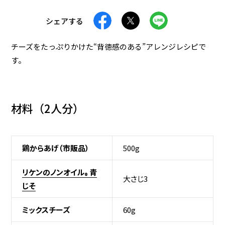
おつまみ
減塩
シェアする
ランチ・お弁当
食物繊維
レンジで簡単
高たんぱく
チーズをたっぷりかけた“背徳感のある”アレンジレシピで
す。
夜食
春レシピ
夏レシピ
秋レシピ
冬レシピ
材料（
2人分
）
検 索
鶏からあげ（市販品）
500g
条件をクリア
リケンのノンオイル
青
®
大さじ3
じそ
ミックスチーズ
60g