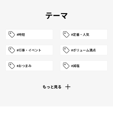
テーマ
#時短
#定番・人気
#行事・イベント
#ボリューム満点
#おつまみ
#減塩
もっと見る