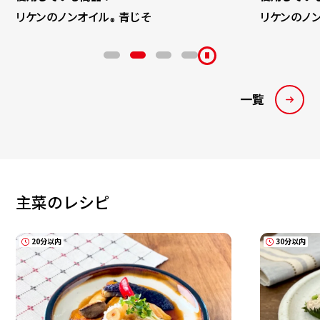
リケンのノンオイル
青じそ
リケンのノ
®
一覧
主菜のレシピ
20分以内
30分以内