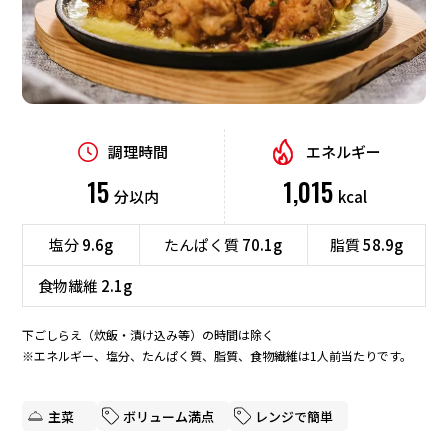
デザート
業務用商品
食材から探す
企業情報
調理時間
エネルギー
肉
魚介
野菜
卵
15
1,015
分以内
kcal
EN
豆腐
ごはん
パン
麺
塩分
9.6g
たんぱく質
70.1g
脂質
58.9g
海藻
食物繊維
2.1g
テーマから探す
下ごしらえ（炊飯・漬け込み等）の時間は除く
※エネルギー、塩分、たんぱく質、脂質、食物繊維は1人前当たりです。
時短
定番・人気
行事・イベント
ボリューム満点
主菜
ボリューム満点
レンジで簡単