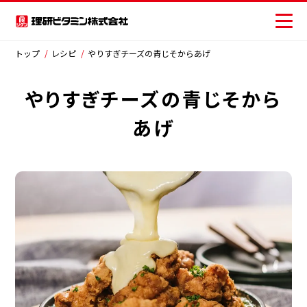
×
閉じる
トップ
レシピ
やりすぎチーズの青じそからあげ
やりすぎチーズの青じそから
商品情報
商品から探す
あげ
レシピ
おいしさの提案
お客様相談センター
ジャンルから探す
安全・安心への取り組み
サラダ
主菜
副菜・その他
ニュース
ごはん類・丼物
ピザ・パン類
お問い合わせ
パスタ・麺類
スープ・汁物