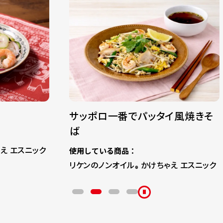
サッポロ一番でパッタイ風焼きそ
マロニー
ば
使用してい
リケンのノ
使用している商品：
リケンのノンオイル
かけちゃえ エスニック
®