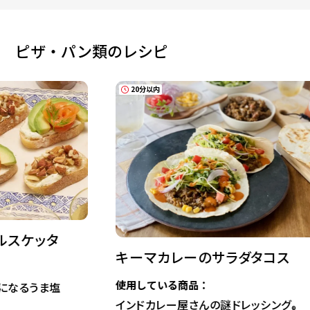
ピザ・パン類のレシピ
20分以内
15分以内
キーマカレーのサラダタコス
かぼちゃ
ース
使用している商品：
インドカレー屋さんの謎ドレッシング
使用してい
®