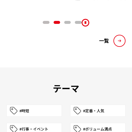
リケンのノ
一覧
テーマ
#時短
#定番・人気
#行事・イベント
#ボリューム満点