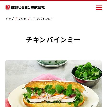
×
閉じる
トップ
レシピ
チキンバインミー
チキンバインミー
商品情報
商品から探す
レシピ
おいしさの提案
お客様相談センター
ジャンルから探す
安全・安心への取り組み
サラダ
主菜
副菜・その他
ニュース
ごはん類・丼物
ピザ・パン類
お問い合わせ
パスタ・麺類
スープ・汁物