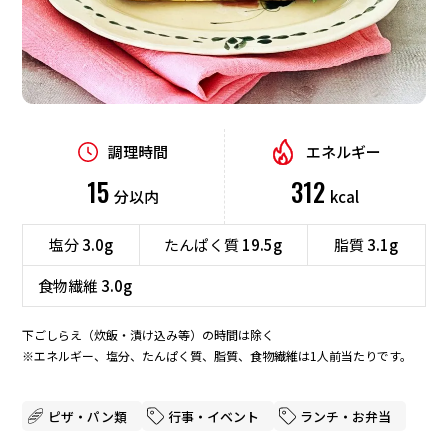
デザート
業務用商品
食材から探す
企業情報
調理時間
エネルギー
肉
魚介
野菜
卵
15
312
分以内
kcal
EN
豆腐
ごはん
パン
麺
塩分
3.0g
たんぱく質
19.5g
脂質
3.1g
海藻
食物繊維
3.0g
テーマから探す
下ごしらえ（炊飯・漬け込み等）の時間は除く
※エネルギー、塩分、たんぱく質、脂質、食物繊維は1人前当たりです。
時短
定番・人気
行事・イベント
ボリューム満点
ピザ・パン類
行事・イベント
ランチ・お弁当