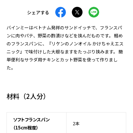
おつまみ
減塩
シェアする
ランチ・お弁当
食物繊維
レンジで簡単
高たんぱく
バインミーはベトナム発祥のサンドイッチで、フランスパ
ンに肉やパテ、野菜の酢漬けなどを挟んだものです。 軽め
夜食
春レシピ
夏レシピ
のフランスパンに、『リケンのノンオイル かけちゃえエス
秋レシピ
冬レシピ
ニック』で味付けした大根なますをたっぷり挟みます。 簡
単便利なサラダ用チキンとカット野菜を使って作りまし
た。
検 索
条件をクリア
材料（
2人分
）
ソフトフランスパン
2本
（15cm程度）