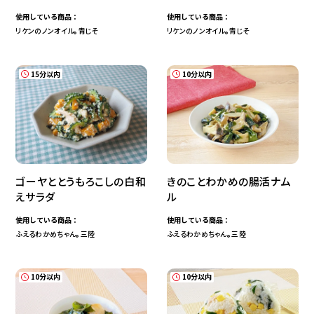
使用している商品：
使用している商品：
リケンのノンオイル
青じそ
リケンのノンオイル
青じそ
®
®
15分以内
10分以内
ゴーヤととうもろこしの白和
きのことわかめの腸活ナム
えサラダ
ル
使用している商品：
使用している商品：
ふえるわかめちゃん
三陸
ふえるわかめちゃん
三陸
®
®
10分以内
10分以内