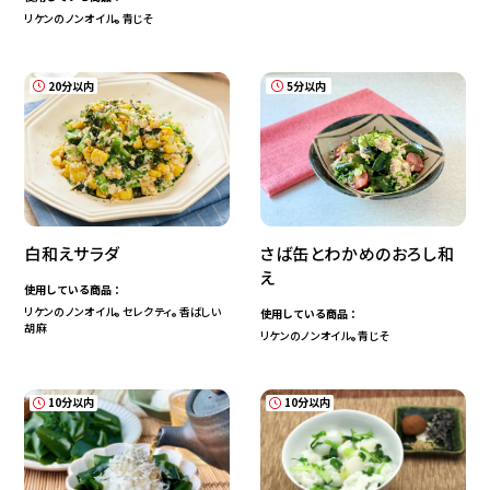
リケンのノンオイル
青じそ
®
20分以内
5分以内
白和えサラダ
さば缶とわかめのおろし和
え
使用している商品：
リケンのノンオイル
セレクティ
香ばしい
使用している商品：
®
®
胡麻
リケンのノンオイル
青じそ
®
10分以内
10分以内