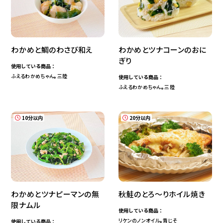
わかめと鯛のわさび和え
わかめとツナコーンのおに
ぎり
使用している商品：
ふえるわかめちゃん
三陸
使用している商品：
®
ふえるわかめちゃん
三陸
®
10分以内
20分以内
わかめとツナピーマンの無
秋鮭のとろ～りホイル焼き
限ナムル
使用している商品：
リケンのノンオイル
青じそ
使用している商品：
®