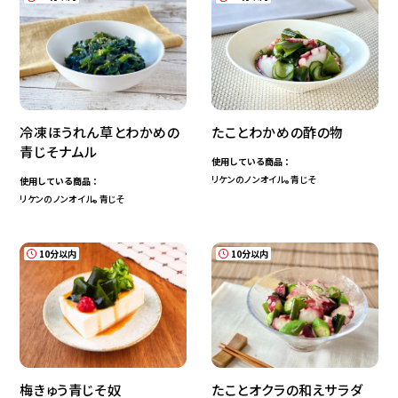
冷凍ほうれん草とわかめの
たことわかめの酢の物
青じそナムル
使用している商品：
リケンのノンオイル
青じそ
使用している商品：
®
リケンのノンオイル
青じそ
®
10分以内
10分以内
梅きゅう青じそ奴
たことオクラの和えサラダ