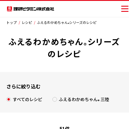
×
閉じる
トップ
レシピ
ふえるわかめちゃん
シリーズのレシピ
®
ふえるわかめちゃん
シリーズ
®
商品情報
商品から探す
のレシピ
レシピ
おいしさの提案
さらに絞り込む
お客様相談センター
ジャンルから探す
すべてのレシピ
ふえるわかめちゃん
三陸
安全・安心への取り組み
®
サラダ
主菜
副菜・その他
ニュース
ごはん類・丼物
ピザ・パン類
51
件
お問い合わせ
パスタ・麺類
スープ・汁物