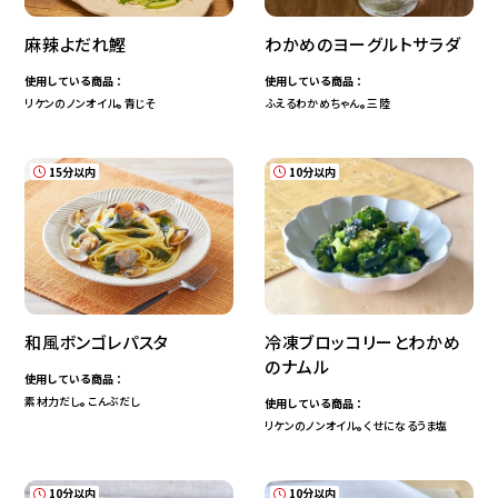
ランチ・お弁当
食物繊維
麻辣よだれ鰹
わかめのヨーグルトサラダ
レンジで簡単
高たんぱく
夜食
使用している商品：
使用している商品：
春レシピ
夏レシピ
秋レシピ
リケンのノンオイル
青じそ
ふえるわかめちゃん
三陸
®
®
冬レシピ
15分以内
10分以内
検 索
条件をクリア
和風ボンゴレパスタ
冷凍ブロッコリーとわかめ
のナムル
使用している商品：
素材力だし
こんぶだし
使用している商品：
®
リケンのノンオイル
くせになるうま塩
®
10分以内
10分以内