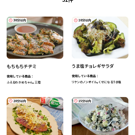
デザート
30分以内
10分以内
業務用商品
食材から探す
企業情報
肉
魚介
野菜
卵
EN
豆腐
ごはん
パン
麺
うま塩チョレギサラダ
もちもちチヂミ
海藻
使用している商品：
使用している商品：
リケンのノンオイル
くせになるうま塩
ふえるわかめちゃん
三陸
®
®
テーマから探す
20分以内
15分以内
時短
定番・人気
行事・イベント
ボリューム満点
おつまみ
減塩