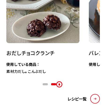
おだしチョコクランチ
バレン
使用している商品：
使用して
素材力だし
こんぶだし
®
レシピ一覧