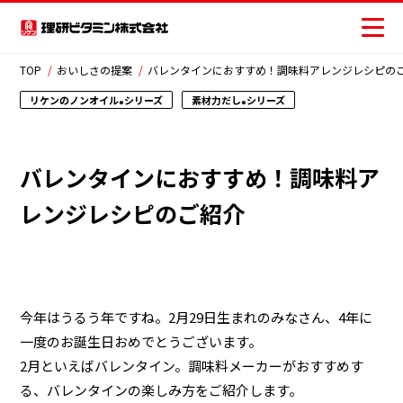
TOP
おいしさの提案
バレンタインにおすすめ！調味料アレンジレシピの
リケンのノンオイル
シリーズ
素材力だし
シリーズ
®
®
商品情報
バレンタインにおすすめ！調味料ア
レシピ
レンジレシピのご紹介
おいしさの提案
お客様相談センター
安全・安心への取り組み
今年はうるう年ですね。2月29日生まれのみなさん、4年に
一度のお誕生日おめでとうございます。
ニュース
2月といえばバレンタイン。調味料メーカーがおすすめす
る、バレンタインの楽しみ方をご紹介します。
お問い合わせ