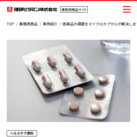
業務用商品サイト
業務用商品サイト
TOP
業務用商品
事例紹介
医薬品の課題をマイクロカプセルが解決しま
検索
検索キーワード入力
ソリューション
商品情報
事例紹介
よくあるご質問
ニュース
お問い合わせ
ヘルスケア原料