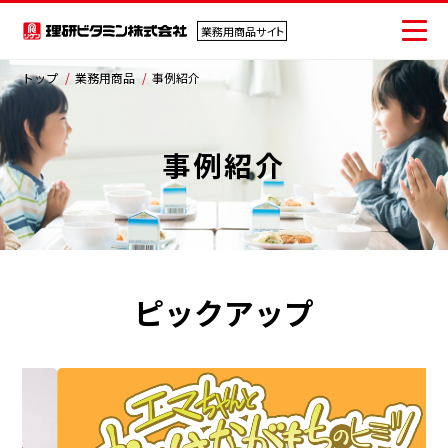
業務用商品サイト
業務用商品サイト
トップ
業務用商品
事例紹介
検索
検索キーワード入力
事例紹介
ソリューション
商品情報
事例紹介
ピックアップ
よくあるご質問
ニュース
お問い合わせ