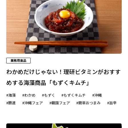
業務用食品
わかめだけじゃない！理研ビタミンがおすす
めする海藻商品「もずくキムチ」
#海藻
#わかめ
#もずく
#もずくキムチ
#沖縄
#勝連
#沖縄フェア
#韓国フェア
#簡単おつまみ
#旨辛