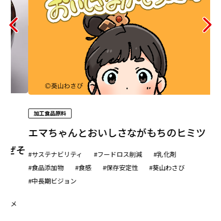
家庭用商品
企業情報
EN
加工食品原料
医
エマちゃんとおいしさながもちのヒミツ
そ
す
#サステナビリティ
#フードロス削減
#乳化剤
#食品添加物
#食感
#保存安定性
#葵山わさび
#
#中長期ビジョン
#