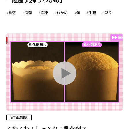
#食感
#海藻
#冷凍
#わかめ
#旬
#手軽
#彩り
加工食品原料
ふわふわ！しっとり！乳化剤？