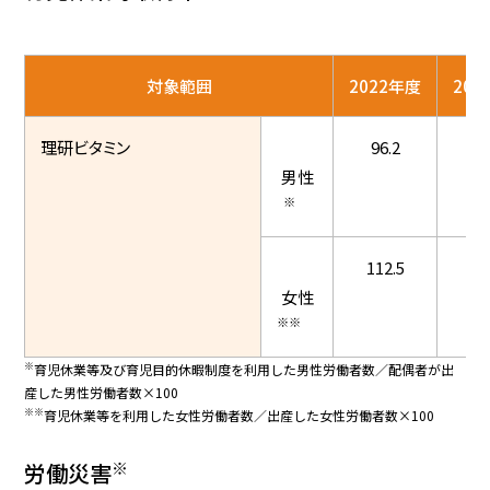
対象範囲
2022年度
202
理研ビタミン
96.2
10
男性
※
112.5
83
女性
※※
※
育児休業等及び育児目的休暇制度を利用した男性労働者数／配偶者が出
産した男性労働者数×100
※※
育児休業等を利用した女性労働者数／出産した女性労働者数×100
※
労働災害