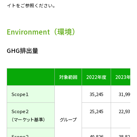
イトをご参照ください。
家庭用商品
（環境）
Environment
業務用商品
GHG排出量
EN
（単
対象範囲
2022年度
2023年度
Scope１
35,245
31,999
Scope２
25,245
22,939
（マーケット基準）
グループ
Scope２
40,826
38,827