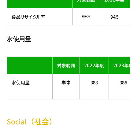
食品リサイクル率
単体
94.5
水使用量
（
対象範囲
2022年度
2023年度
水使用量
単体
383
386
（社会）
Social