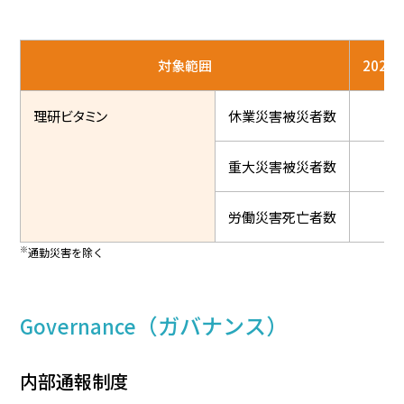
対象範囲
2022
理研ビタミン
休業災害被災者数
3
重大災害被災者数
0
労働災害死亡者数
0
※
通勤災害を除く
（ガバナンス）
Governance
内部通報制度