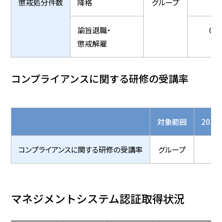
懲戒処分件数
降格
グループ
諭旨退職・
0
懲戒解雇
コンプライアンスに関する研修の受講率
対象範囲
202
コンプライアンスに関する研修の受講率
グループ
ー
マネジメントシステム認証取得状況