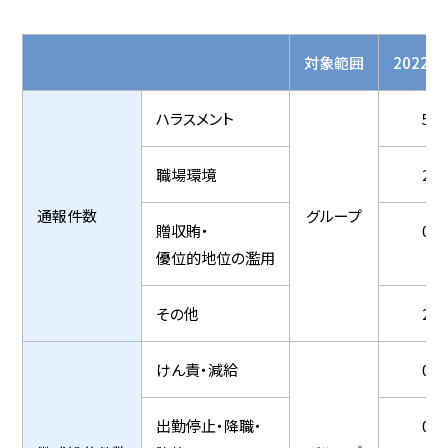
対象範囲
2022
ハラスメント
5
職場環境
2
通報件数
グループ
贈収賄・
0
優位的地位の濫用
その他
2
けん責・減給
0
出勤停止・降職・
0