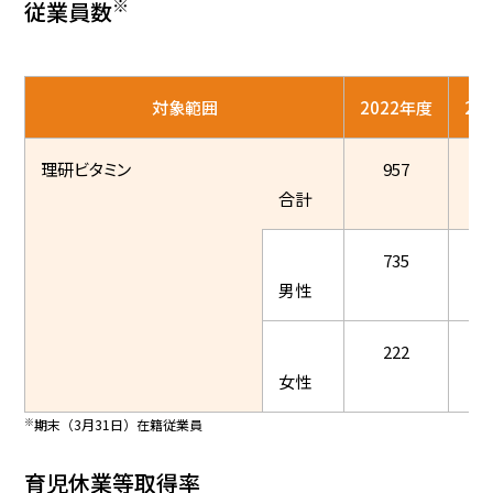
※
従業員数
対象範囲
2022年度
20
理研ビタミン
957
合計
735
男性
222
女性
※
期末（3月31日）在籍従業員
育児休業等取得率