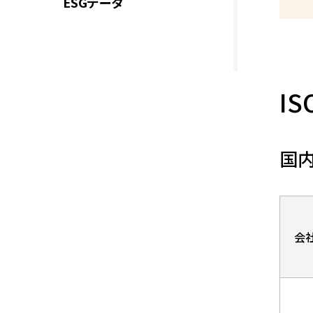
ESGデータ
I
国
会