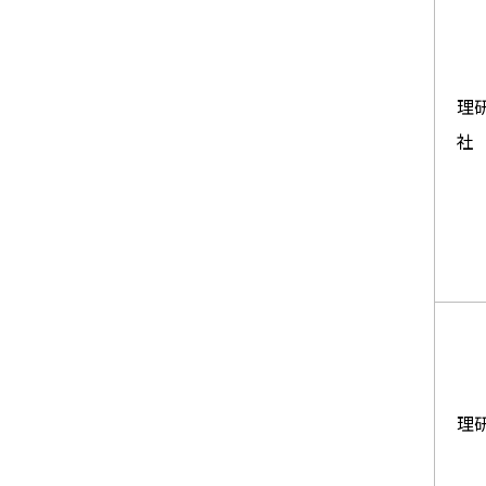
理
社
理