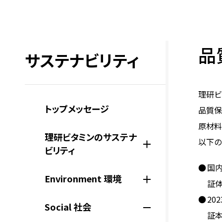
品
サステナビリティ
理研ビ
トップメッセージ
品質保
原材料
理研ビタミンのサステナ
以下の
ビリティ
国内
Environment 環境
証
2
Social 社会
証本