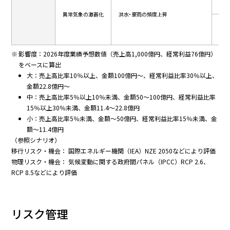
異常気象の激甚化
洪水・豪雨の頻度上昇
生産
影響度：2026年度業績予想数値（売上高1,000億円、経常利益76億円）
をベースに算出
大：売上高比率10％以上、金額100億円～、経常利益比率30％以上、
金額22.8億円～
中：売上高比率5％以上10％未満、金額50～100億円、経常利益比率
15％以上30％未満、金額11.4～22.8億円
小：売上高比率5％未満、金額～50億円、経常利益比率15％未満、金
額～11.4億円
（参照シナリオ）
移行リスク・機会： 国際エネルギー機関（IEA）NZE 2050などにより評価
物理リスク・機会： 気候変動に関する政府間パネル（IPCC）RCP 2.6、
RCP 8.5などにより評価
リスク管理