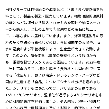
当社グループは植物油脂や海藻など、さまざまな天然物を原
料として、製品を製造・販売しています。植物油脂関連原料
のほとんどは海外から輸入されたものを商社や油脂メーカ
ーから購入し、当社の工場で乳化剤などの製品に加工し
て、お客さまにお届けしています。また、海藻関連製品の原
料の多くを占める養殖わかめは、養殖期間中の天候や、海
水の温度および栄養状態によって生産量が大きく変動しま
す。このため、気候変動は事業の継続性という観点から
も、重要な経営リスクであると認識しています。2022年度
に当社事業のうち、植物油脂を主要原料とし国内外で生産
する「改良剤」、および海藻・ドレッシング・スープなど
国内で生産する「食品」についてシナリオ分析を進めまし
た。シナリオ分析にあたっては、パリ協定の目標である
1.5℃/２℃シナリオと、温暖化が進行する４℃シナリオを中
心に財務影響度を評価しました。その結果、移行・物理的
リスクの両面で原料調達に及ぼす影響と、物理的リスクが