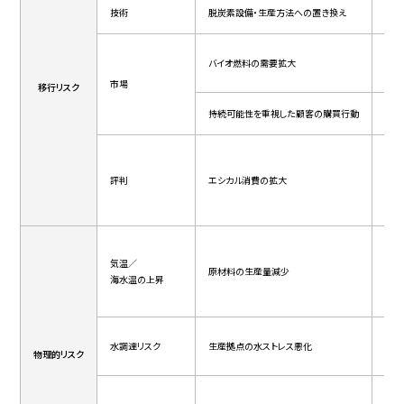
技術
脱炭素設備・生産方法への置き換え
生産
バイオ燃料の需要拡大
植物
市場
移行リスク
持続可能性を重視した顧客の購買行動
パー
評判
エシカル消費の拡大
持続
気温／
原材料の生産量減少
調達
海水温の上昇
水調達リスク
生産拠点の水ストレス悪化
原材
物理的リスク
サプ